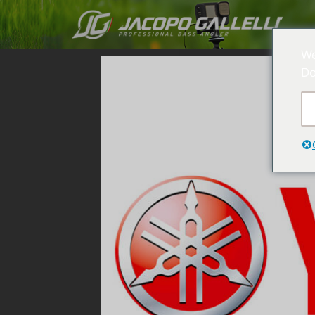
We
Do