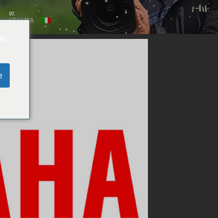
07.
STAMPA
ge.
e