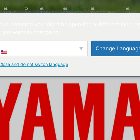
01.
02.
03.
04.
05.
06.
HOME
BIO
TORNEI
SPONSOR
FOTO E VIDEO
BLOG
've detected you might be speaking a different langua
 you want to change to:
Change Languag
Close and do not switch language